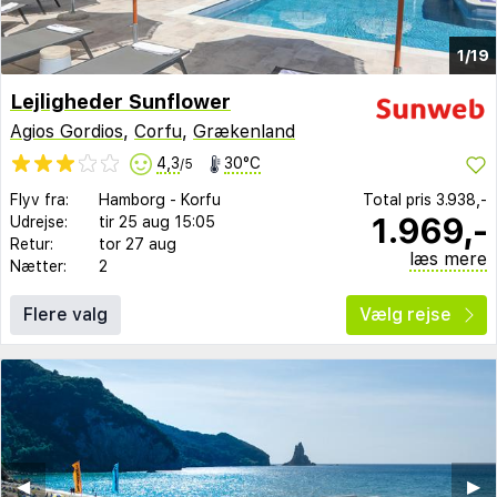
1/19
Lejligheder Sunflower
Agios Gordios
,
Corfu
,
Grækenland
4,3
30°C
/5
Flyv fra:
Hamborg
-
Korfu
Total pris
3.938,-
1.969,-
Udrejse:
tir 25 aug
15:05
Retur:
tor 27 aug
læs mere
Nætter:
2
Flere valg
Vælg rejse
◀︎
▶︎