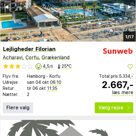
◀︎
▶︎
1/17
Lejligheder Filorian
Acharavi
,
Corfu
,
Grækenland
4,5
25°C
/5
Flyv fra:
Hamborg
-
Korfu
Total pris
5.334,-
2.667,-
Udrejse:
søn 04 okt
06:10
Retur:
tir 06 okt
11:35
læs mere
Nætter:
2
Flere valg
Vælg rejse