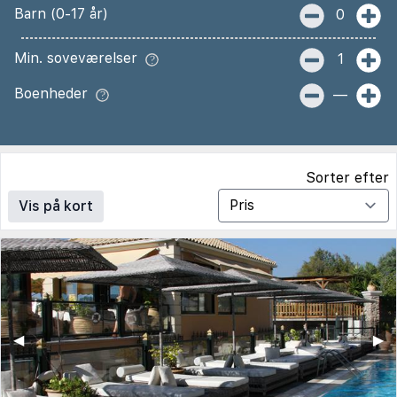
Barn (0-17 år)
0
Min. soveværelser
1
Boenheder
—
Sorter efter
Vis på kort
◀︎
▶︎