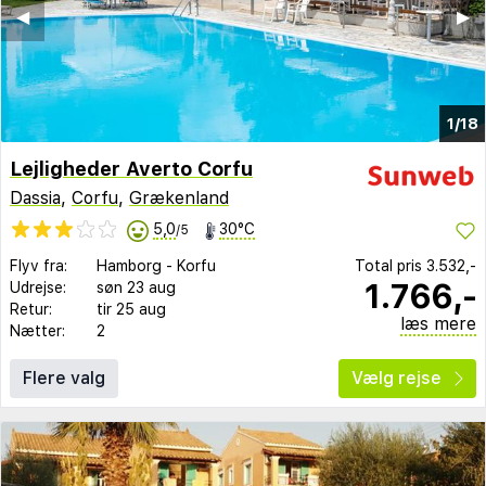
◀︎
▶︎
1/18
Lejligheder Averto Corfu
Dassia
,
Corfu
,
Grækenland
5,0
30°C
/5
Flyv fra:
Hamborg
-
Korfu
Total pris
3.532,-
1.766,-
Udrejse:
søn 23 aug
Retur:
tir 25 aug
læs mere
Nætter:
2
Flere valg
Vælg rejse