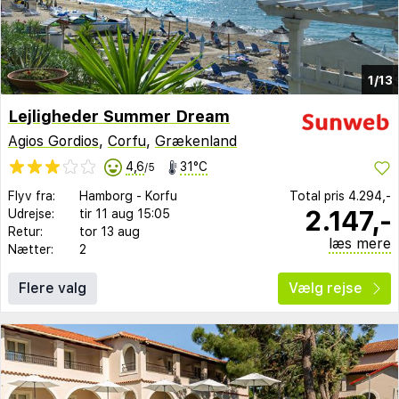
1/13
Lejligheder Summer Dream
Agios Gordios
,
Corfu
,
Grækenland
4,6
31°C
/5
Flyv fra:
Hamborg
-
Korfu
Total pris
4.294,-
2.147,-
Udrejse:
tir 11 aug
15:05
Retur:
tor 13 aug
læs mere
Nætter:
2
Flere valg
Vælg rejse