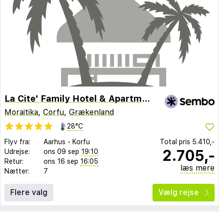
La Cite' Family Hotel & Apartments
Moraitika
,
Corfu
,
Grækenland
28°C
Flyv fra:
Aarhus
-
Korfu
Total pris
5.410,-
2.705,-
Udrejse:
ons 09 sep
19:10
Retur:
ons 16 sep
16:05
læs mere
Nætter:
7
Flere valg
Vælg rejse