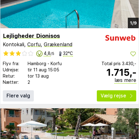
1/9
Lejligheder Dionisos
Kontokali,
Corfu
,
Grækenland
4,8
32°C
/5
Flyv fra:
Hamborg
-
Korfu
Total pris
3.430,-
1.715,-
Udrejse:
tir 11 aug
15:05
Retur:
tor 13 aug
læs mere
Nætter:
2
Flere valg
Vælg rejse