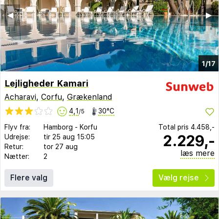
◀︎
▶︎
1/17
Lejligheder Kamari
Acharavi
,
Corfu
,
Grækenland
4,1
30°C
/5
Flyv fra:
Hamborg
-
Korfu
Total pris
4.458,-
2.229,-
Udrejse:
tir 25 aug
15:05
Retur:
tor 27 aug
læs mere
Nætter:
2
Flere valg
Vælg rejse