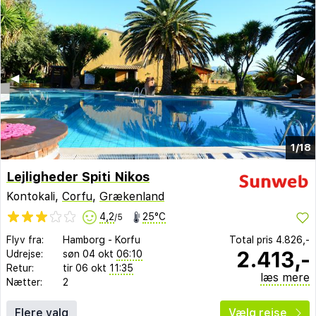
◀︎
▶︎
1/18
Lejligheder Spiti Nikos
Kontokali,
Corfu
,
Grækenland
4,2
25°C
/5
Flyv fra:
Hamborg
-
Korfu
Total pris
4.826,-
2.413,-
Udrejse:
søn 04 okt
06:10
Retur:
tir 06 okt
11:35
læs mere
Nætter:
2
Flere valg
Vælg rejse