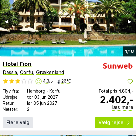
◀︎
▶︎
1/18
Hotel Fiori
Dassia
,
Corfu
,
Grækenland
4,3
26°C
/5
Flyv fra:
Hamborg
-
Korfu
Total pris
4.804,-
2.402,-
Udrejse:
tor 03 jun 2027
Retur:
lør 05 jun 2027
læs mere
Nætter:
2
Flere valg
Vælg rejse