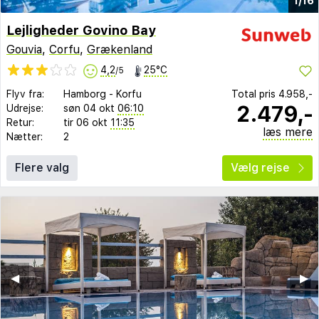
1/16
Lejligheder Govino Bay
Gouvia
,
Corfu
,
Grækenland
4,2
25°C
/5
Flyv fra:
Hamborg
-
Korfu
Total pris
4.958,-
2.479,-
Udrejse:
søn 04 okt
06:10
Retur:
tir 06 okt
11:35
læs mere
Nætter:
2
Flere valg
Vælg rejse
◀︎
▶︎