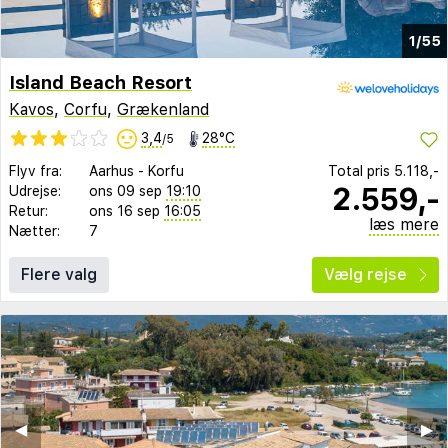
1/55
Island Beach Resort
Kavos
,
Corfu
,
Grækenland
3,4
28°C
/5
Flyv fra:
Aarhus
-
Korfu
Total pris
5.118,-
2.559,-
Udrejse:
ons 09 sep
19:10
Retur:
ons 16 sep
16:05
læs mere
Nætter:
7
Flere valg
Vælg rejse
◀︎
▶︎