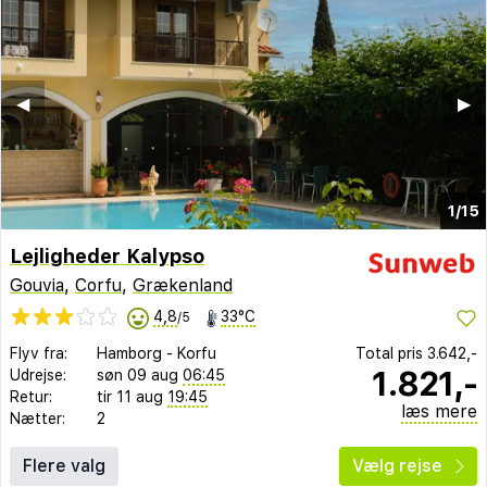
◀︎
▶︎
1/15
Lejligheder Kalypso
Gouvia
,
Corfu
,
Grækenland
4,8
33°C
/5
Flyv fra:
Hamborg
-
Korfu
Total pris
3.642,-
1.821,-
Udrejse:
søn 09 aug
06:45
Retur:
tir 11 aug
19:45
læs mere
Nætter:
2
Flere valg
Vælg rejse