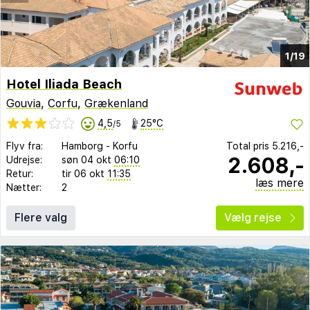
1/19
Hotel Iliada Beach
Gouvia
,
Corfu
,
Grækenland
4,5
25°C
/5
Flyv fra:
Hamborg
-
Korfu
Total pris
5.216,-
2.608,-
Udrejse:
søn 04 okt
06:10
Retur:
tir 06 okt
11:35
læs mere
Nætter:
2
Flere valg
Vælg rejse