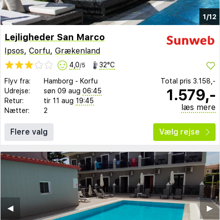
1/12
Lejligheder San Marco
Ipsos
,
Corfu
,
Grækenland
4,0
32°C
/5
Flyv fra:
Hamborg
-
Korfu
Total pris
3.158,-
1.579,-
Udrejse:
søn 09 aug
06:45
Retur:
tir 11 aug
19:45
læs mere
Nætter:
2
Flere valg
Vælg rejse
◀︎
▶︎