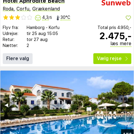
Hotel Aphrodite Beach
Roda
,
Corfu
,
Grækenland
4,3
30°C
/5
Flyv fra:
Hamborg
-
Korfu
Total pris
4.950,-
2.475,-
Udrejse:
tir 25 aug
15:05
Retur:
tor 27 aug
læs mere
Nætter:
2
Flere valg
Vælg rejse
◀︎
▶︎