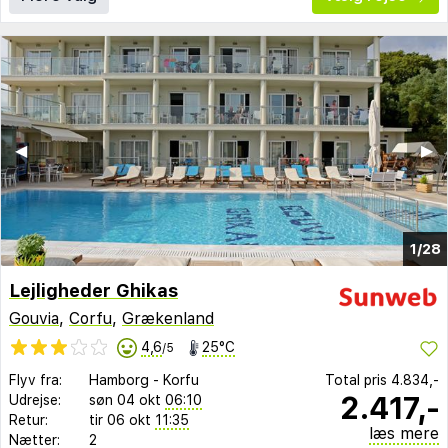
◀︎
▶︎
1/28
Lejligheder Ghikas
Gouvia
,
Corfu
,
Grækenland
4,6
25°C
/5
Flyv fra:
Hamborg
-
Korfu
Total pris
4.834,-
2.417,-
Udrejse:
søn 04 okt
06:10
Retur:
tir 06 okt
11:35
læs mere
Nætter:
2