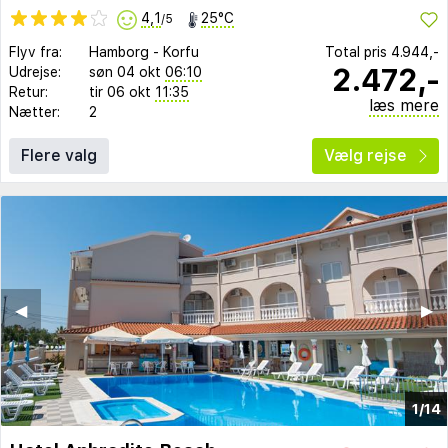
4,1
25°C
/5
Flyv fra:
Hamborg
-
Korfu
Total pris
4.944,-
2.472,-
Udrejse:
søn 04 okt
06:10
Retur:
tir 06 okt
11:35
læs mere
Nætter:
2
Flere valg
Vælg rejse
◀︎
▶︎
1/14