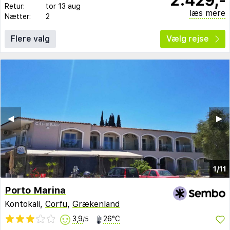
Retur:
tor 13 aug
læs mere
Nætter:
2
Flere valg
Vælg rejse
◀︎
▶︎
1/11
Porto Marina
Kontokali,
Corfu
,
Grækenland
3,9
26°C
/5