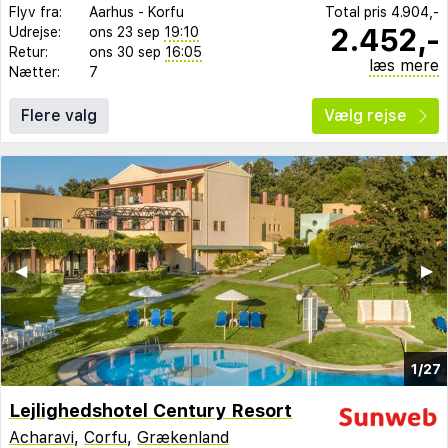
Flyv fra:
Aarhus
-
Korfu
Total pris
4.904,-
2.452,-
Udrejse:
ons 23 sep
19:10
Retur:
ons 30 sep
16:05
læs mere
Nætter:
7
Flere valg
Vælg rejse
◀︎
▶︎
1/27
Lejlighedshotel Century Resort
Acharavi
,
Corfu
,
Grækenland