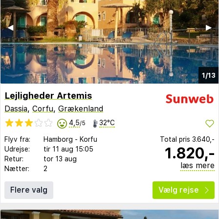
◀︎
▶︎
1/13
Lejligheder Artemis
Dassia
,
Corfu
,
Grækenland
4,5
32°C
/5
Flyv fra:
Hamborg
-
Korfu
Total pris
3.640,-
1.820,-
Udrejse:
tir 11 aug
15:05
Retur:
tor 13 aug
læs mere
Nætter:
2
Flere valg
Vælg rejse