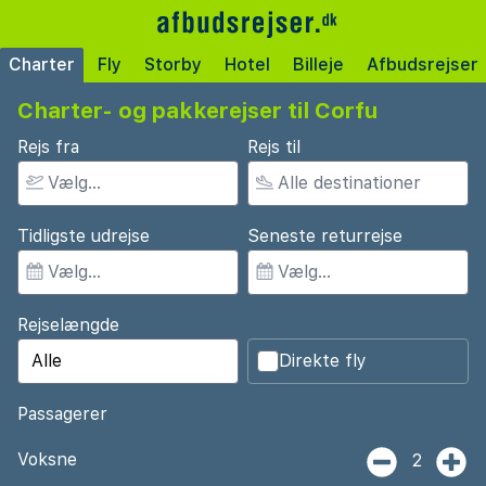
Charter
Fly
Storby
Hotel
Billeje
Afbudsrejser
Charter- og pakkerejser til Corfu
Rejs fra
Rejs til
Tidligste udrejse
Seneste returrejse
Rejselængde
Direkte fly
Passagerer
Voksne
2