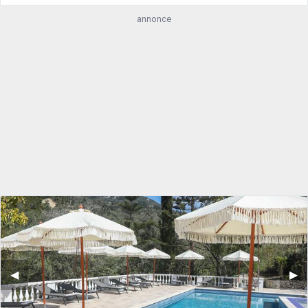
annonce
◀︎
▶︎