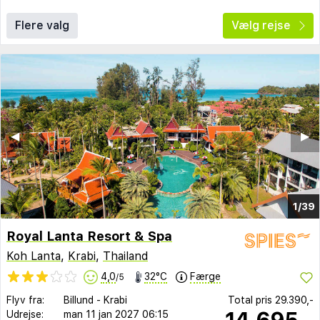
Flere valg
Vælg rejse
◀︎
▶︎
1/39
Royal Lanta Resort & Spa
Koh Lanta
,
Krabi
,
Thailand
4,0
32°C
Færge
/5
Flyv fra:
Billund
-
Krabi
Total pris
29.390,-
14.695,-
Udrejse:
man 11 jan 2027
06:15