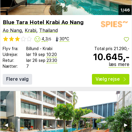
1/46
Blue Tara Hotel Krabi Ao Nang
Ao Nang
,
Krabi
,
Thailand
4,3
30°C
/5
Flyv fra:
Billund
-
Krabi
Total pris
21.290,-
10.645,-
Udrejse:
lør 19 sep
10:20
Retur:
lør 26 sep
23:30
læs mere
Nætter:
7
Flere valg
Vælg rejse
◀︎
▶︎