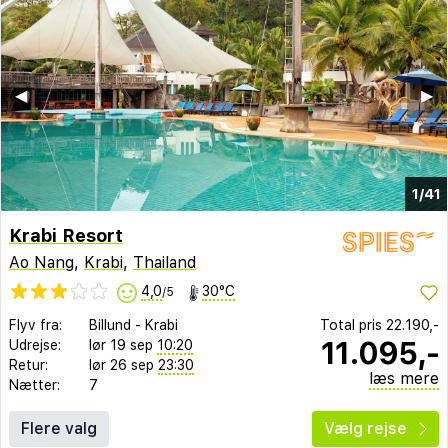
◀︎
▶︎
1/41
Krabi Resort
Ao Nang
,
Krabi
,
Thailand
4,0
30°C
/5
Flyv fra:
Billund
-
Krabi
Total pris
22.190,-
11.095,-
Udrejse:
lør 19 sep
10:20
Retur:
lør 26 sep
23:30
læs mere
Nætter:
7
Flere valg
Vælg rejse