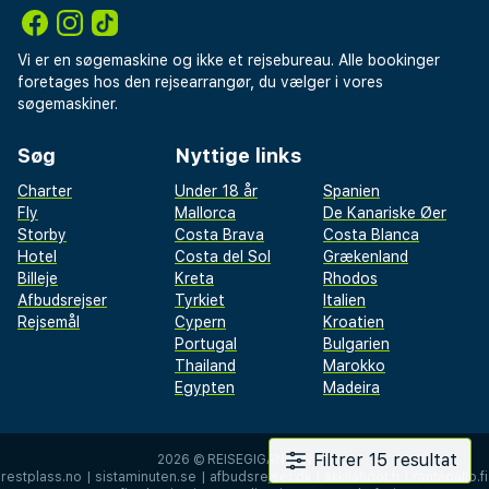
Vi er en søgemaskine og ikke et rejsebureau. Alle bookinger
foretages hos den rejsearrangør, du vælger i vores
søgemaskiner.
Søg
Nyttige links
Charter
Under 18 år
Spanien
Fly
Mallorca
De Kanariske Øer
Storby
Costa Brava
Costa Blanca
Hotel
Costa del Sol
Grækenland
Billeje
Kreta
Rhodos
Afbudsrejser
Tyrkiet
Italien
Rejsemål
Cypern
Kroatien
Portugal
Bulgarien
Thailand
Marokko
Egypten
Madeira
Filtrer 15 resultat
2026 ©
REISEGIGANTEN AS
restplass.no
|
sistaminuten.se
|
afbudsrejser.dk
|
äkkilähdöt.fi
|
rantapallo.fi