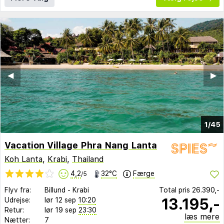
◀︎
▶︎
1/45
Vacation Village Phra Nang Lanta
Koh Lanta
,
Krabi
,
Thailand
4,2
32°C
Færge
/5
Flyv fra:
Billund
-
Krabi
Total pris
26.390,-
13.195,-
Udrejse:
lør 12 sep
10:20
Retur:
lør 19 sep
23:30
læs mere
Nætter:
7