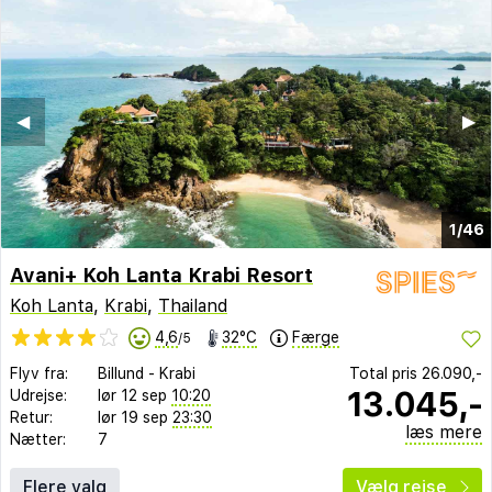
◀︎
▶︎
1/46
Avani+ Koh Lanta Krabi Resort
Koh Lanta
,
Krabi
,
Thailand
4,6
32°C
Færge
/5
Flyv fra:
Billund
-
Krabi
Total pris
26.090,-
13.045,-
Udrejse:
lør 12 sep
10:20
Retur:
lør 19 sep
23:30
læs mere
Nætter:
7
Flere valg
Vælg rejse