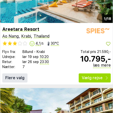
1/18
Areetara Resort
Ao Nang
,
Krabi
,
Thailand
4,1
30°C
/5
Flyv fra:
Billund
-
Krabi
Total pris
21.590,-
10.795,-
Udrejse:
lør 19 sep
10:20
Retur:
lør 26 sep
23:30
læs mere
Nætter:
7
Flere valg
Vælg rejse