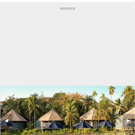
annonce
◀︎
▶︎