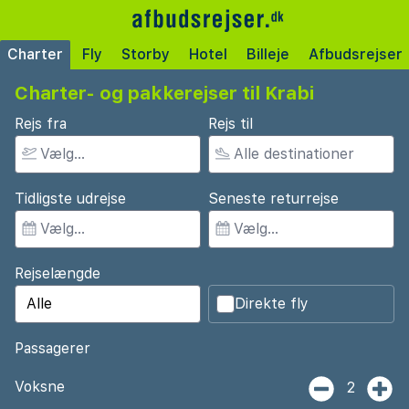
Charter
Fly
Storby
Hotel
Billeje
Afbudsrejser
Charter- og pakkerejser til Krabi
Rejs fra
Rejs til
Tidligste udrejse
Seneste returrejse
Rejselængde
Direkte fly
Passagerer
Voksne
2