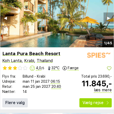
◀︎
▶︎
1/45
Lanta Pura Beach Resort
Koh Lanta
,
Krabi
,
Thailand
4,0
32°C
Færge
/5
Flyv fra:
Billund
-
Krabi
Total pris
23.690,-
11.845,-
Udrejse:
man 11 jan 2027
06:15
Retur:
man 25 jan 2027
20:40
læs mere
Nætter:
14
Flere valg
Vælg rejse