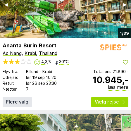
◀︎
▶︎
1/39
Ananta Burin Resort
Ao Nang
,
Krabi
,
Thailand
4,3
30°C
/5
Flyv fra:
Billund
-
Krabi
Total pris
21.890,-
10.945,-
Udrejse:
lør 19 sep
10:20
Retur:
lør 26 sep
23:30
læs mere
Nætter:
7
Flere valg
Vælg rejse