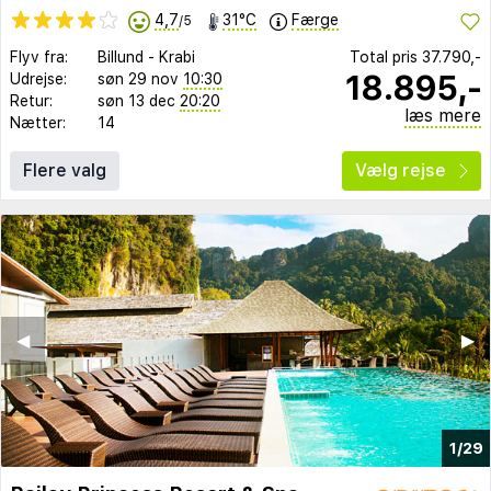
4,7
31°C
Færge
/5
Flyv fra:
Billund
-
Krabi
Total pris
37.790,-
18.895,-
Udrejse:
søn 29 nov
10:30
Retur:
søn 13 dec
20:20
læs mere
Nætter:
14
Flere valg
Vælg rejse
◀︎
▶︎
1/29