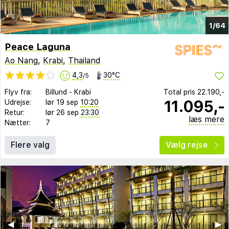
1/64
Peace Laguna
Ao Nang
,
Krabi
,
Thailand
4,3
30°C
/5
Flyv fra:
Billund
-
Krabi
Total pris
22.190,-
11.095,-
Udrejse:
lør 19 sep
10:20
Retur:
lør 26 sep
23:30
læs mere
Nætter:
7
Flere valg
Vælg rejse
◀︎
▶︎