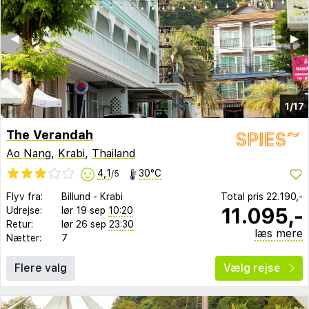
◀︎
▶︎
1/17
The Verandah
Ao Nang
,
Krabi
,
Thailand
4,1
30°C
/5
Flyv fra:
Billund
-
Krabi
Total pris
22.190,-
11.095,-
Udrejse:
lør 19 sep
10:20
Retur:
lør 26 sep
23:30
læs mere
Nætter:
7
Flere valg
Vælg rejse