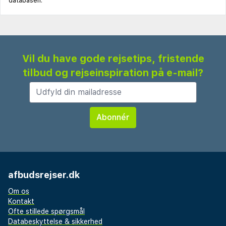
databasen.
Vil du have gode rejsetips, fristende
tilbud og rejseinspiration på e-mail?
afbudsrejser.dk
Om os
Kontakt
Ofte stillede spørgsmål
Databeskyttelse & sikkerhed