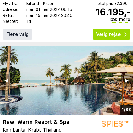
Flyv fra:
Billund
-
Krabi
Total pris
32.390,-
16.195,-
Udrejse:
man 01 mar 2027
06:15
Retur:
man 15 mar 2027
20:40
læs mere
Nætter:
14
Flere valg
Vælg rejse
◀︎
▶︎
1/83
Rawi Warin Resort & Spa
Koh Lanta
,
Krabi
,
Thailand