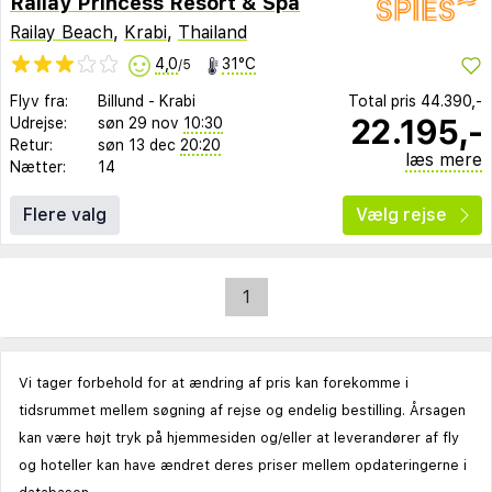
Railay Princess Resort & Spa
Railay Beach
,
Krabi
,
Thailand
4,0
31°C
/5
Flyv fra:
Billund
-
Krabi
Total pris
44.390,-
22.195,-
Udrejse:
søn 29 nov
10:30
Retur:
søn 13 dec
20:20
læs mere
Nætter:
14
Flere valg
Vælg rejse
1
Vi tager forbehold for at ændring af pris kan forekomme i
tidsrummet mellem søgning af rejse og endelig bestilling. Årsagen
kan være højt tryk på hjemmesiden og/eller at leverandører af fly
og hoteller kan have ændret deres priser mellem opdateringerne i