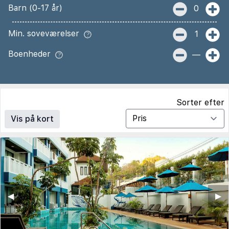
Barn (0-17 år)
0
Min. soveværelser
1
Boenheder
—
Sorter efter
Vis på kort
◀︎
▶︎