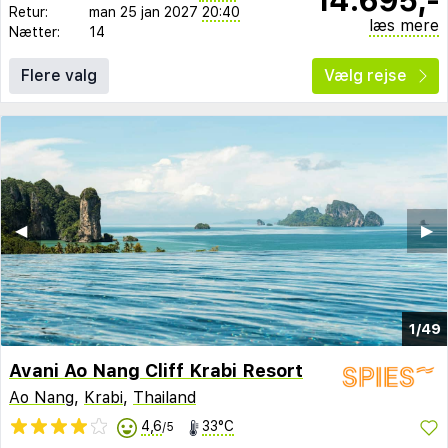
Retur:
man 25 jan 2027
20:40
læs mere
Nætter:
14
Flere valg
Vælg rejse
◀︎
▶︎
1/49
Avani Ao Nang Cliff Krabi Resort
Ao Nang
,
Krabi
,
Thailand
4,6
33°C
/5