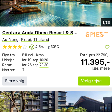
1/30
Centara Anda Dhevi Resort & Spa Krabi
Ao Nang
,
Krabi
,
Thailand
4,5
30°C
/5
Flyv fra:
Billund
-
Krabi
Total pris
22.790,-
11.395,-
Udrejse:
lør 19 sep
10:20
Retur:
lør 26 sep
23:30
læs mere
Nætter:
7
Flere valg
Vælg rejse