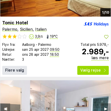
1/10
Tonic Hotel
Palermo
,
Sicilien
,
Italien
3,9
19°C
/5
Flyv fra:
Aalborg
-
Palermo
Total pris
5.978,-
2.989,-
Udrejse:
søn 25 apr 2027
09:50
Retur:
ons 28 apr 2027
18:50
læs mere
Nætter:
3
Flere valg
Vælg rejse
◀︎
▶︎