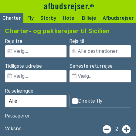
Charter
Fly
Storby
Hotel
Billeje
Afbudsrejser
Charter- og pakkerejser til Sicilien
Rejs fra
Rejs til
Tidligste udrejse
Seneste returrejse
Rejselængde
Direkte fly
Passagerer
Voksne
2