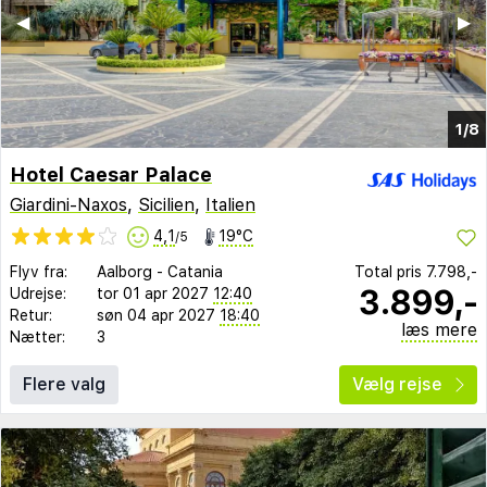
◀︎
▶︎
1/8
Hotel Caesar Palace
Giardini-Naxos
,
Sicilien
,
Italien
4,1
19°C
/5
Flyv fra:
Aalborg
-
Catania
Total pris
7.798,-
3.899,-
Udrejse:
tor 01 apr 2027
12:40
Retur:
søn 04 apr 2027
18:40
læs mere
Nætter:
3
Flere valg
Vælg rejse