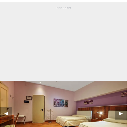
annonce
◀︎
▶︎