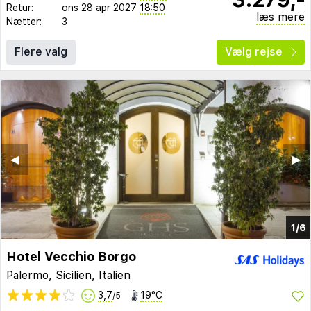
Retur:
ons 28 apr 2027
18:50
læs mere
Nætter:
3
Flere valg
Vælg rejse
◀︎
▶︎
1/6
Hotel Vecchio Borgo
Palermo
,
Sicilien
,
Italien
3,7
19°C
/5