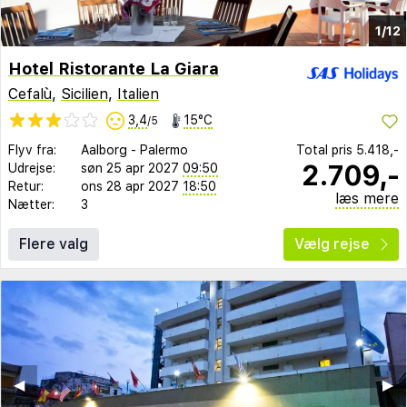
1/12
Hotel Ristorante La Giara
Cefalù
,
Sicilien
,
Italien
3,4
15°C
/5
Flyv fra:
Aalborg
-
Palermo
Total pris
5.418,-
2.709,-
Udrejse:
søn 25 apr 2027
09:50
Retur:
ons 28 apr 2027
18:50
læs mere
Nætter:
3
Flere valg
Vælg rejse
◀︎
▶︎