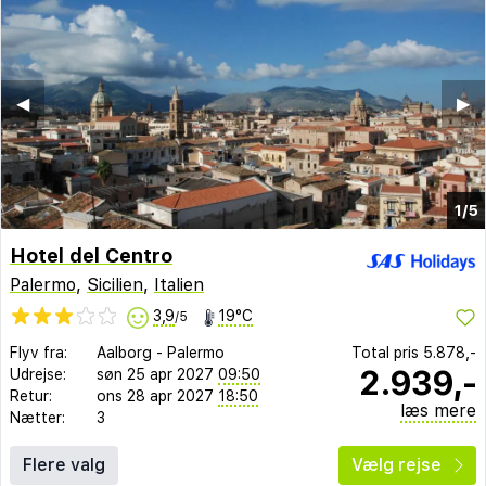
◀︎
▶︎
1/5
Hotel del Centro
Palermo
,
Sicilien
,
Italien
3,9
19°C
/5
Flyv fra:
Aalborg
-
Palermo
Total pris
5.878,-
2.939,-
Udrejse:
søn 25 apr 2027
09:50
Retur:
ons 28 apr 2027
18:50
læs mere
Nætter:
3
Flere valg
Vælg rejse