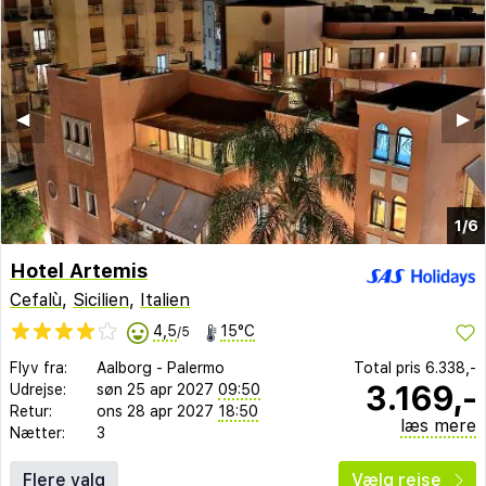
◀︎
▶︎
1/6
Hotel Artemis
Cefalù
,
Sicilien
,
Italien
4,5
15°C
/5
Flyv fra:
Aalborg
-
Palermo
Total pris
6.338,-
3.169,-
Udrejse:
søn 25 apr 2027
09:50
Retur:
ons 28 apr 2027
18:50
læs mere
Nætter:
3
Flere valg
Vælg rejse