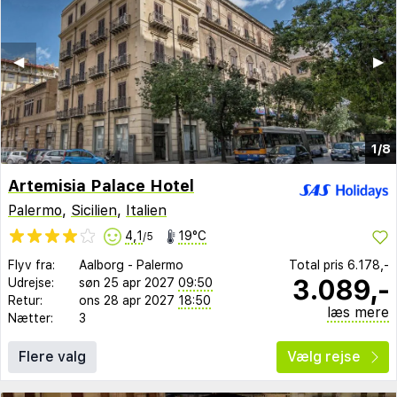
◀︎
▶︎
1/8
Artemisia Palace Hotel
Palermo
,
Sicilien
,
Italien
4,1
19°C
/5
Flyv fra:
Aalborg
-
Palermo
Total pris
6.178,-
3.089,-
Udrejse:
søn 25 apr 2027
09:50
Retur:
ons 28 apr 2027
18:50
læs mere
Nætter:
3
Flere valg
Vælg rejse