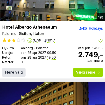
1/5
Hotel Albergo Athenaeum
Palermo
,
Sicilien
,
Italien
3,7
19°C
/5
Flyv fra:
Aalborg
-
Palermo
Total pris
5.498,-
2.749,-
Udrejse:
søn 25 apr 2027
09:50
Retur:
ons 28 apr 2027
18:50
læs mere
Nætter:
3
Flere valg
Vælg rejse