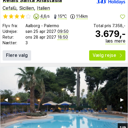
Relais Santa Anastasia
Cefalù
,
Sicilien
,
Italien
4,6
15°C
114km
/5
Flyv fra:
Aalborg
-
Palermo
Total pris
7.358,-
3.679,-
Udrejse:
søn 25 apr 2027
09:50
Retur:
ons 28 apr 2027
18:50
læs mere
Nætter:
3
Flere valg
Vælg rejse
◀︎
▶︎
1/9