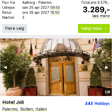
Flyv fra:
Aalborg
-
Palermo
Total pris
6.578,-
3.289,-
Udrejse:
søn 25 apr 2027
09:50
Retur:
ons 28 apr 2027
18:50
læs mere
Nætter:
3
Flere valg
Vælg rejse
◀︎
▶︎
1/6
Hotel Joli
Palermo
,
Sicilien
,
Italien