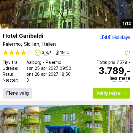
1/12
Hotel Garibaldi
Palermo
,
Sicilien
,
Italien
3,8
19°C
/5
Flyv fra:
Aalborg
-
Palermo
Total pris
7.578,-
3.789,-
Udrejse:
søn 25 apr 2027
09:50
Retur:
ons 28 apr 2027
18:50
læs mere
Nætter:
3
Flere valg
Vælg rejse