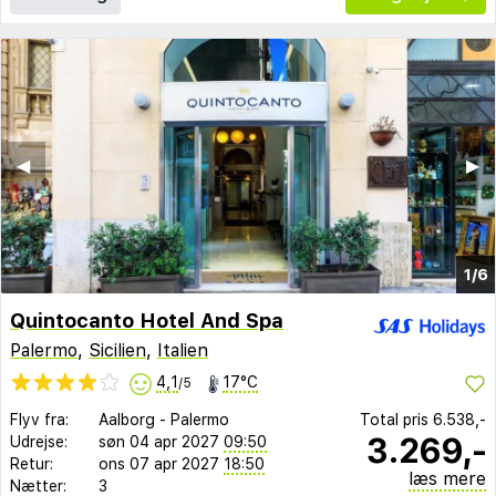
◀︎
▶︎
1/6
Quintocanto Hotel And Spa
Palermo
,
Sicilien
,
Italien
4,1
17°C
/5
Flyv fra:
Aalborg
-
Palermo
Total pris
6.538,-
3.269,-
Udrejse:
søn 04 apr 2027
09:50
Retur:
ons 07 apr 2027
18:50
læs mere
Nætter:
3