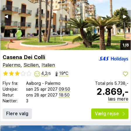
◀︎
▶︎
1/8
Casena Dei Colli
Palermo
,
Sicilien
,
Italien
4,2
19°C
/5
Flyv fra:
Aalborg
-
Palermo
Total pris
5.738,-
2.869,-
Udrejse:
søn 25 apr 2027
09:50
Retur:
ons 28 apr 2027
18:50
læs mere
Nætter:
3
Flere valg
Vælg rejse