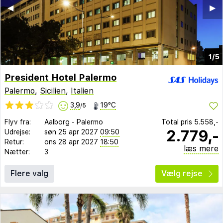
◀︎
▶︎
1/5
President Hotel Palermo
Palermo
,
Sicilien
,
Italien
3,9
19°C
/5
Flyv fra:
Aalborg
-
Palermo
Total pris
5.558,-
2.779,-
Udrejse:
søn 25 apr 2027
09:50
Retur:
ons 28 apr 2027
18:50
læs mere
Nætter:
3
Flere valg
Vælg rejse