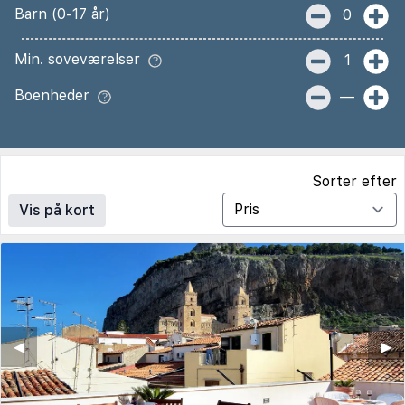
Barn (0-17 år)
0
Min. soveværelser
1
Boenheder
—
Sorter efter
Vis på kort
◀︎
▶︎