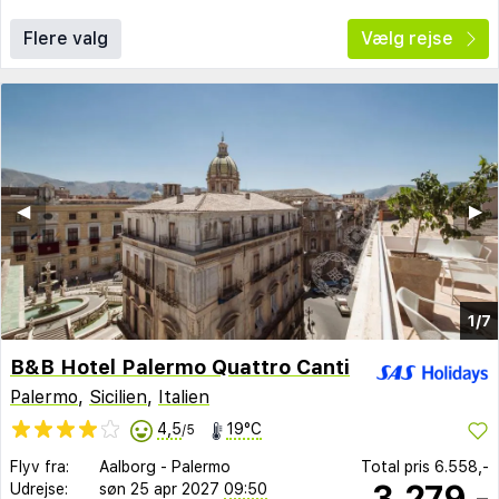
Flere valg
Vælg rejse
◀︎
▶︎
1/7
B&B Hotel Palermo Quattro Canti
Palermo
,
Sicilien
,
Italien
4,5
19°C
/5
Flyv fra:
Aalborg
-
Palermo
Total pris
6.558,-
3.279,-
Udrejse:
søn 25 apr 2027
09:50