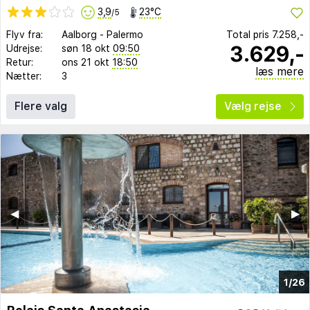
3,9
23°C
/5
Flyv fra:
Aalborg
-
Palermo
Total pris
7.258,-
3.629,-
Udrejse:
søn 18 okt
09:50
Retur:
ons 21 okt
18:50
læs mere
Nætter:
3
Flere valg
Vælg rejse
◀︎
▶︎
1/26