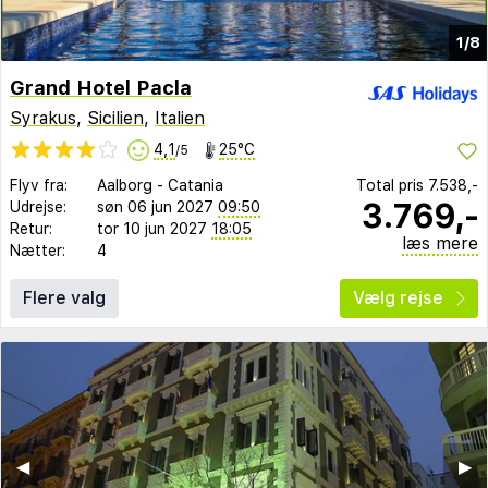
1/8
Grand Hotel Pacla
Syrakus
,
Sicilien
,
Italien
4,1
25°C
/5
Flyv fra:
Aalborg
-
Catania
Total pris
7.538,-
3.769,-
Udrejse:
søn 06 jun 2027
09:50
Retur:
tor 10 jun 2027
18:05
læs mere
Nætter:
4
Flere valg
Vælg rejse
◀︎
▶︎