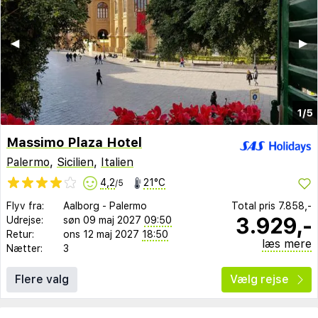
◀︎
▶︎
1/5
Massimo Plaza Hotel
Palermo
,
Sicilien
,
Italien
4,2
21°C
/5
Flyv fra:
Aalborg
-
Palermo
Total pris
7.858,-
3.929,-
Udrejse:
søn 09 maj 2027
09:50
Retur:
ons 12 maj 2027
18:50
læs mere
Nætter:
3
Flere valg
Vælg rejse