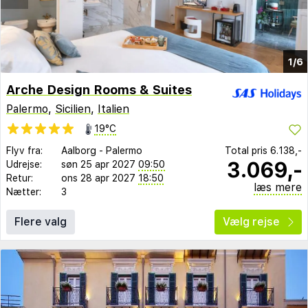
1/6
Arche Design Rooms & Suites
Palermo
,
Sicilien
,
Italien
19°C
Flyv fra:
Aalborg
-
Palermo
Total pris
6.138,-
3.069,-
Udrejse:
søn 25 apr 2027
09:50
Retur:
ons 28 apr 2027
18:50
læs mere
Nætter:
3
Flere valg
Vælg rejse