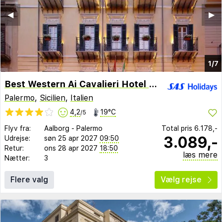
◀︎
▶︎
1/7
Best Western Ai Cavalieri Hotel Palermo
Palermo
,
Sicilien
,
Italien
4,2
19°C
/5
Flyv fra:
Aalborg
-
Palermo
Total pris
6.178,-
3.089,-
Udrejse:
søn 25 apr 2027
09:50
Retur:
ons 28 apr 2027
18:50
læs mere
Nætter:
3
Flere valg
Vælg rejse