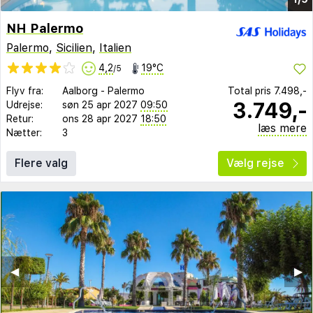
NH Palermo
Palermo
,
Sicilien
,
Italien
4,2
19°C
/5
Flyv fra:
Aalborg
-
Palermo
Total pris
7.498,-
3.749,-
Udrejse:
søn 25 apr 2027
09:50
Retur:
ons 28 apr 2027
18:50
læs mere
Nætter:
3
Flere valg
Vælg rejse
◀︎
▶︎