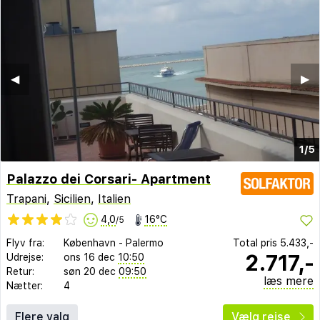
◀︎
▶︎
1/5
Palazzo dei Corsari- Apartment
Trapani
,
Sicilien
,
Italien
4,0
16°C
/5
Flyv fra:
København
-
Palermo
Total pris
5.433,-
2.717,-
Udrejse:
ons 16 dec
10:50
Retur:
søn 20 dec
09:50
læs mere
Nætter:
4
Flere valg
Vælg rejse