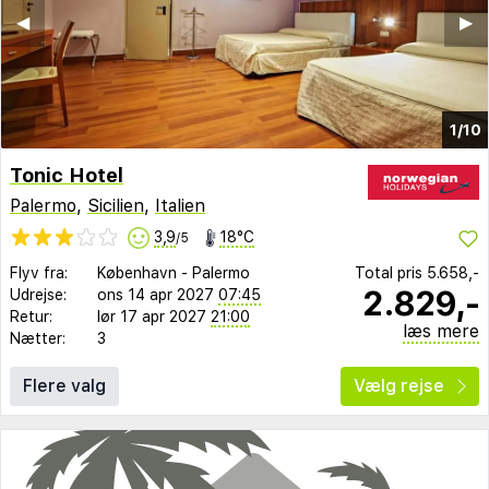
◀︎
▶︎
1/10
Tonic Hotel
Palermo
,
Sicilien
,
Italien
3,9
18°C
/5
Flyv fra:
København
-
Palermo
Total pris
5.658,-
2.829,-
Udrejse:
ons 14 apr 2027
07:45
Retur:
lør 17 apr 2027
21:00
læs mere
Nætter:
3
Flere valg
Vælg rejse