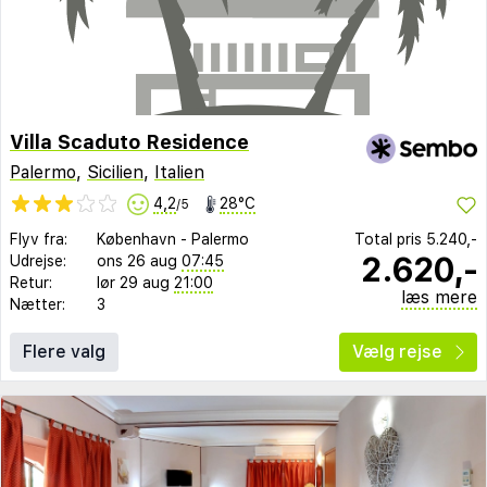
Villa Scaduto Residence
Palermo
,
Sicilien
,
Italien
4,2
28°C
/5
Flyv fra:
København
-
Palermo
Total pris
5.240,-
2.620,-
Udrejse:
ons 26 aug
07:45
Retur:
lør 29 aug
21:00
læs mere
Nætter:
3
Flere valg
Vælg rejse