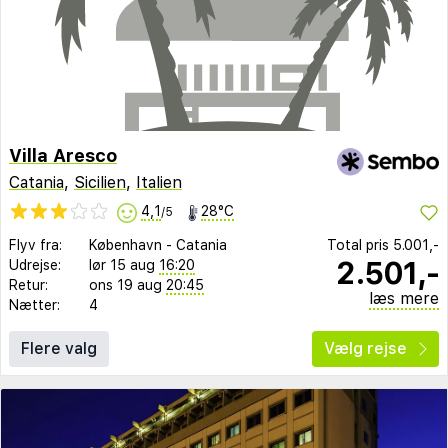
Villa Aresco
Catania
,
Sicilien
,
Italien
4,1
28°C
/5
Flyv fra:
København
-
Catania
Total pris
5.001,-
2.501,-
Udrejse:
lør 15 aug
16:20
Retur:
ons 19 aug
20:45
læs mere
Nætter:
4
Flere valg
Vælg rejse