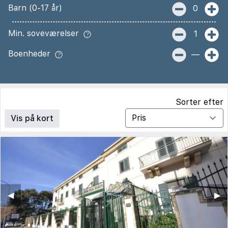
Barn (0-17 år)
0
Min. soveværelser
1
Boenheder
—
Sorter efter
Vis på kort
◀︎
▶︎