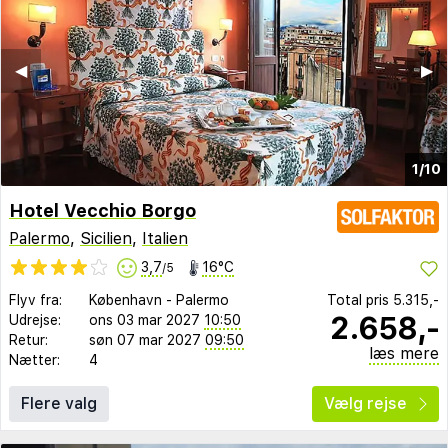
◀︎
▶︎
1/10
Hotel Vecchio Borgo
Palermo
,
Sicilien
,
Italien
3,7
16°C
/5
Flyv fra:
København
-
Palermo
Total pris
5.315,-
2.658,-
Udrejse:
ons 03 mar 2027
10:50
Retur:
søn 07 mar 2027
09:50
læs mere
Nætter:
4
Flere valg
Vælg rejse