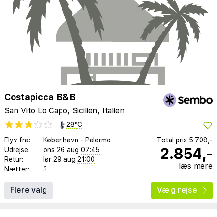
Costapicca B&B
San Vito Lo Capo,
Sicilien
,
Italien
28°C
Flyv fra:
København
-
Palermo
Total pris
5.708,-
2.854,-
Udrejse:
ons 26 aug
07:45
Retur:
lør 29 aug
21:00
læs mere
Nætter:
3
Flere valg
Vælg rejse