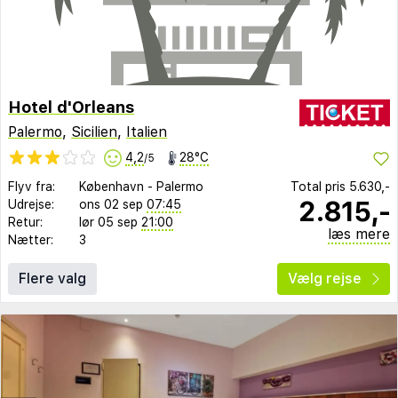
Hotel d'Orleans
Palermo
,
Sicilien
,
Italien
4,2
28°C
/5
Flyv fra:
København
-
Palermo
Total pris
5.630,-
2.815,-
Udrejse:
ons 02 sep
07:45
Retur:
lør 05 sep
21:00
læs mere
Nætter:
3
Flere valg
Vælg rejse