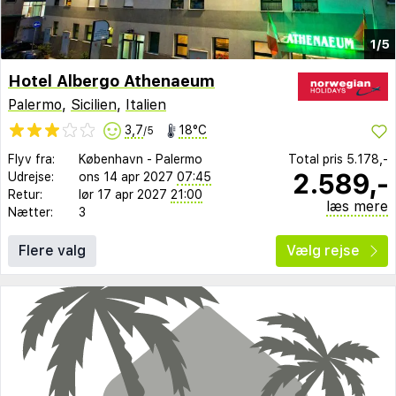
1/5
Hotel Albergo Athenaeum
Palermo
,
Sicilien
,
Italien
3,7
18°C
/5
Flyv fra:
København
-
Palermo
Total pris
5.178,-
2.589,-
Udrejse:
ons 14 apr 2027
07:45
Retur:
lør 17 apr 2027
21:00
læs mere
Nætter:
3
Flere valg
Vælg rejse