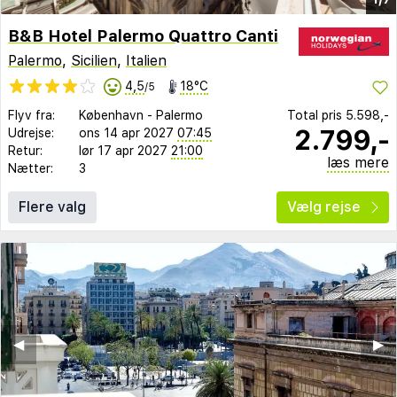
B&B Hotel Palermo Quattro Canti
Palermo
,
Sicilien
,
Italien
4,5
18°C
/5
Flyv fra:
København
-
Palermo
Total pris
5.598,-
2.799,-
Udrejse:
ons 14 apr 2027
07:45
Retur:
lør 17 apr 2027
21:00
læs mere
Nætter:
3
Flere valg
Vælg rejse
◀︎
▶︎