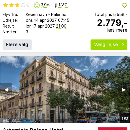
3,9
18°C
/5
Flyv fra:
København
-
Palermo
Total pris
5.558,-
2.779,-
Udrejse:
ons 14 apr 2027
07:45
Retur:
lør 17 apr 2027
21:00
læs mere
Nætter:
3
Flere valg
Vælg rejse
◀︎
▶︎
1/8