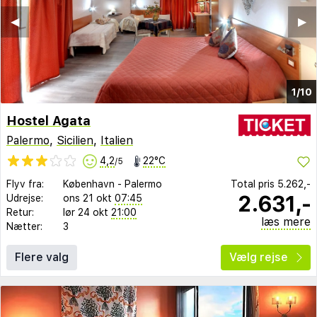
◀︎
▶︎
1/10
Hostel Agata
Palermo
,
Sicilien
,
Italien
4,2
22°C
/5
Flyv fra:
København
-
Palermo
Total pris
5.262,-
2.631,-
Udrejse:
ons 21 okt
07:45
Retur:
lør 24 okt
21:00
læs mere
Nætter:
3
Flere valg
Vælg rejse