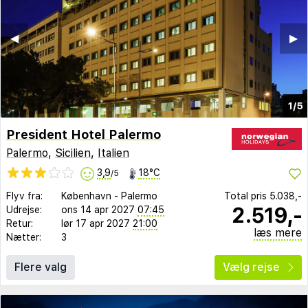
◀︎
▶︎
1/5
President Hotel Palermo
Palermo
,
Sicilien
,
Italien
3,9
18°C
/5
Flyv fra:
København
-
Palermo
Total pris
5.038,-
2.519,-
Udrejse:
ons 14 apr 2027
07:45
Retur:
lør 17 apr 2027
21:00
læs mere
Nætter:
3
Flere valg
Vælg rejse