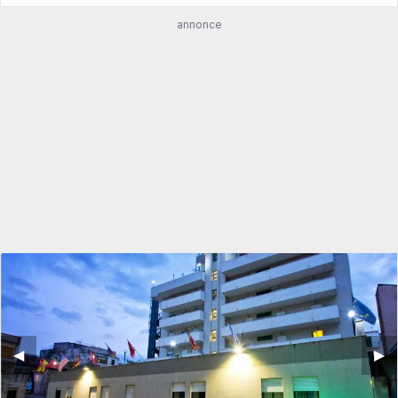
annonce
◀︎
▶︎