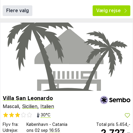
Flere valg
Vælg rejse
Villa San Leonardo
Mascali,
Sicilien
,
Italien
30°C
Flyv fra:
København
-
Catania
Total pris
5.454,-
2.727,-
Udrejse:
ons 02 sep
16:55