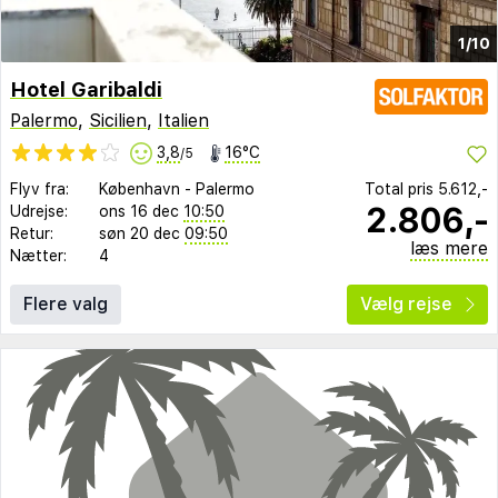
1/10
Hotel Garibaldi
Palermo
,
Sicilien
,
Italien
3,8
16°C
/5
Flyv fra:
København
-
Palermo
Total pris
5.612,-
2.806,-
Udrejse:
ons 16 dec
10:50
Retur:
søn 20 dec
09:50
læs mere
Nætter:
4
Flere valg
Vælg rejse