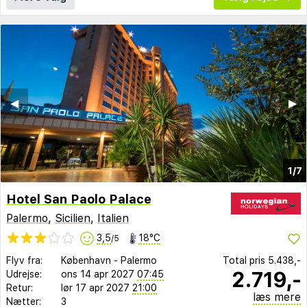
◀︎
▶︎
1/7
Hotel San Paolo Palace
Palermo
,
Sicilien
,
Italien
3,5
18°C
/5
Flyv fra:
København
-
Palermo
Total pris
5.438,-
2.719,-
Udrejse:
ons 14 apr 2027
07:45
Retur:
lør 17 apr 2027
21:00
læs mere
Nætter:
3