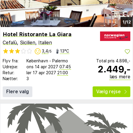
1/12
Hotel Ristorante La Giara
Cefalù
,
Sicilien
,
Italien
3,4
13°C
/5
Flyv fra:
København
-
Palermo
Total pris
4.898,-
2.449,-
Udrejse:
ons 14 apr 2027
07:45
Retur:
lør 17 apr 2027
21:00
læs mere
Nætter:
3
Flere valg
Vælg rejse