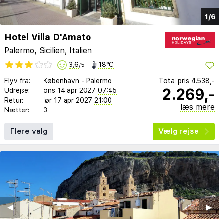
1/6
Hotel Villa D'Amato
Palermo
,
Sicilien
,
Italien
3,6
18°C
/5
Flyv fra:
København
-
Palermo
Total pris
4.538,-
2.269,-
Udrejse:
ons 14 apr 2027
07:45
Retur:
lør 17 apr 2027
21:00
læs mere
Nætter:
3
Flere valg
Vælg rejse
◀︎
▶︎