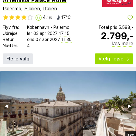
Artemisia Palace Hotel
Palermo
,
Sicilien
,
Italien
4,1
17°C
/5
Flyv fra:
København
-
Palermo
Total pris
5.598,-
2.799,-
Udrejse:
lør 03 apr 2027
17:15
Retur:
ons 07 apr 2027
11:30
læs mere
Nætter:
4
Flere valg
Vælg rejse
◀︎
▶︎
1/7