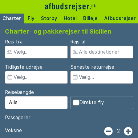
Charter
Fly
Storby
Hotel
Billeje
Afbudsrejser
Charter- og pakkerejser til Sicilien
Rejs fra
Rejs til
Tidligste udrejse
Seneste returrejse
Rejselængde
Direkte fly
Passagerer
Voksne
2