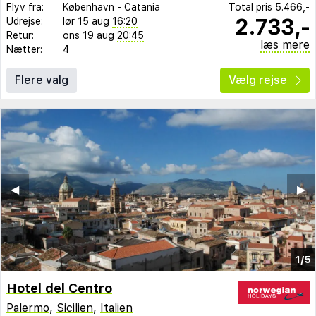
Flyv fra:
København
-
Catania
Total pris
5.466,-
2.733,-
Udrejse:
lør 15 aug
16:20
Retur:
ons 19 aug
20:45
læs mere
Nætter:
4
Flere valg
Vælg rejse
◀︎
▶︎
1/5
Hotel del Centro
Palermo
,
Sicilien
,
Italien