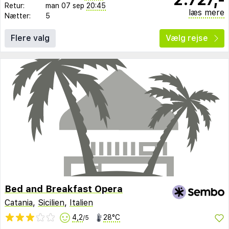
Retur:
man 07 sep
20:45
læs mere
Nætter:
5
Flere valg
Vælg rejse
Bed and Breakfast Opera
Catania
,
Sicilien
,
Italien
4,2
28°C
/5