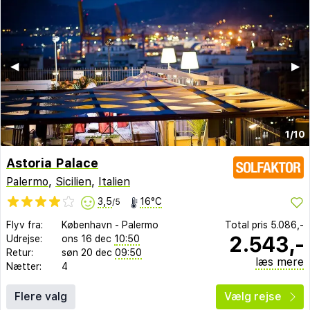
◀︎
▶︎
1/10
Astoria Palace
Palermo
,
Sicilien
,
Italien
3,5
16°C
/5
Flyv fra:
København
-
Palermo
Total pris
5.086,-
2.543,-
Udrejse:
ons 16 dec
10:50
Retur:
søn 20 dec
09:50
læs mere
Nætter:
4
Flere valg
Vælg rejse