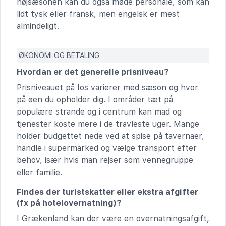
højsæsonen kan du også møde personale, som kan
lidt tysk eller fransk, men engelsk er mest
almindeligt.
ØKONOMI OG BETALING
Hvordan er det generelle prisniveau?
Prisniveauet på Ios varierer med sæson og hvor
på øen du opholder dig. I områder tæt på
populære strande og i centrum kan mad og
tjenester koste mere i de travleste uger. Mange
holder budgettet nede ved at spise på tavernaer,
handle i supermarked og vælge transport efter
behov, især hvis man rejser som vennegruppe
eller familie.
Findes der turistskatter eller ekstra afgifter
(fx på hotelovernatning)?
I Grækenland kan der være en overnatningsafgift,