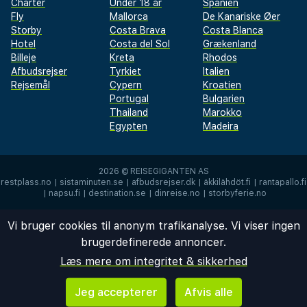
Charter
Under 18 år
Spanien
Fly
Mallorca
De Kanariske Øer
Storby
Costa Brava
Costa Blanca
Hotel
Costa del Sol
Grækenland
Billeje
Kreta
Rhodos
Afbudsrejser
Tyrkiet
Italien
Rejsemål
Cypern
Kroatien
Portugal
Bulgarien
Thailand
Marokko
Egypten
Madeira
2026 ©
REISEGIGANTEN AS
restplass.no
|
sistaminuten.se
|
afbudsrejser.dk
|
äkkilähdöt.fi
|
rantapallo.fi
|
napsu.fi
|
destination.se
|
dinreise.no
|
storbyferie.no
Vi bruger cookies til anonym trafikanalyse. Vi viser ingen
brugerdefinerede annoncer.
Læs mere om integritet & sikkerhed
Jeg accepterer
Afvis alle