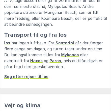
ATV, tage bussen eller gå 15-20 minutter til fods til
den nærmeste strand, Mylopotas Beach. Andre
populære strande er Manganari Beach, som er lidt
mere fredelig, eller Koumbara Beach, der er perfekt til
at beundre solnedgangen.
Transport til og fra Ios
Ios
har ingen lufthavn. Fra
Santorini
går der færger
flere gange om dagen, og turen tager under en time.
Du kan også komme til Ios fra
Mykonos
eller
eventuelt fra
Naxos
og
Paros
, hvis du tilfældigvis er
på ø-hop i den græske øverden.
Søg efter rejser til Ios
Vejr og klima