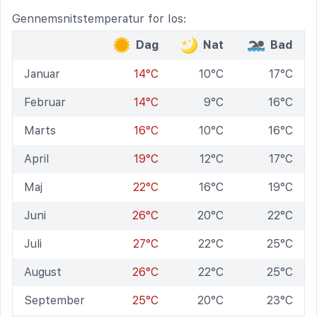
Gennemsnitstemperatur for Ios:
Dag
Nat
Bad
Januar
14°C
10°C
17°C
Februar
14°C
9°C
16°C
Marts
16°C
10°C
16°C
April
19°C
12°C
17°C
Maj
22°C
16°C
19°C
Juni
26°C
20°C
22°C
Juli
27°C
22°C
25°C
August
26°C
22°C
25°C
September
25°C
20°C
23°C