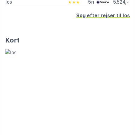
Ios
5n
5.524,-
★★★
Søg efter rejser til Ios
Kort