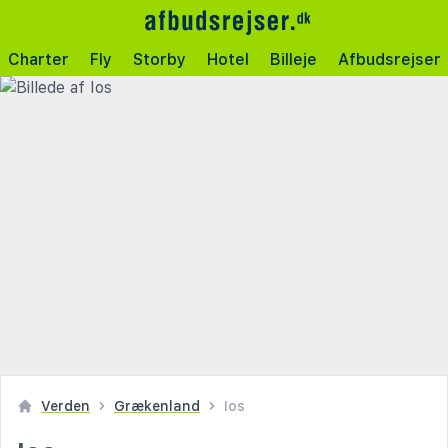
Charter
Fly
Storby
Hotel
Billeje
Afbudsrejser
Verden
Grækenland
Ios