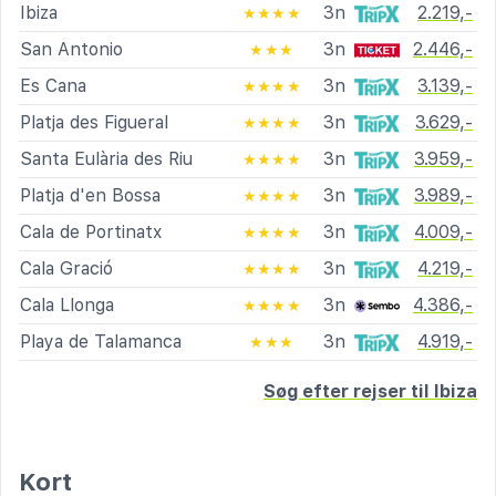
Ibiza
3n
2.219,-
★★★★
San Antonio
3n
2.446,-
★★★
Es Cana
3n
3.139,-
★★★★
Platja des Figueral
3n
3.629,-
★★★★
Santa Eulària des Riu
3n
3.959,-
★★★★
Platja d'en Bossa
3n
3.989,-
★★★★
Cala de Portinatx
3n
4.009,-
★★★★
Cala Gració
3n
4.219,-
★★★★
Cala Llonga
3n
4.386,-
★★★★
Playa de Talamanca
3n
4.919,-
★★★
Søg efter rejser til Ibiza
Kort