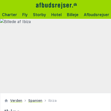
Charter
Fly
Storby
Hotel
Billeje
Afbudsrejser
Verden
Spanien
Ibiza