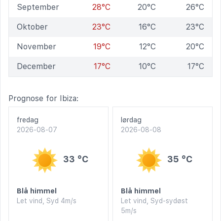
September
28°C
20°C
26°C
Oktober
23°C
16°C
23°C
November
19°C
12°C
20°C
December
17°C
10°C
17°C
Prognose for Ibiza:
fredag
lørdag
2026-08-07
2026-08-08
33 °C
35 °C
Blå himmel
Blå himmel
Let vind, Syd 4m/s
Let vind, Syd-sydøst
5m/s