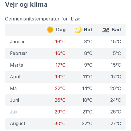
Vejr og klima
Gennemsnitstemperatur for Ibiza:
Dag
Nat
Bad
Januar
16°C
8°C
15°C
Februar
16°C
8°C
15°C
Marts
17°C
9°C
15°C
April
19°C
11°C
17°C
Maj
22°C
14°C
20°C
Juni
26°C
18°C
24°C
Juli
29°C
21°C
26°C
August
30°C
22°C
27°C