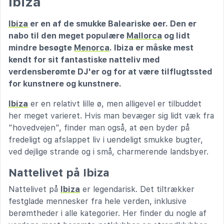
Ibiza
Ibiza
er en af de smukke Baleariske øer. Den er
nabo til den meget populære
Mallorca
og lidt
mindre besøgte
Menorca
. Ibiza er måske mest
kendt for sit fantastiske natteliv med
verdensberømte DJ'er og for at være tilflugtssted
for kunstnere og kunstnere.
Ibiza
er en relativt lille ø, men alligevel er tilbuddet
her meget varieret. Hvis man bevæger sig lidt væk fra
"hovedvejen", finder man også, at øen byder på
fredeligt og afslappet liv i uendeligt smukke bugter,
ved dejlige strande og i små, charmerende landsbyer.
Nattelivet på Ibiza
Nattelivet på
Ibiza
er legendarisk. Det tiltrækker
festglade mennesker fra hele verden, inklusive
berømtheder i alle kategorier. Her finder du nogle af