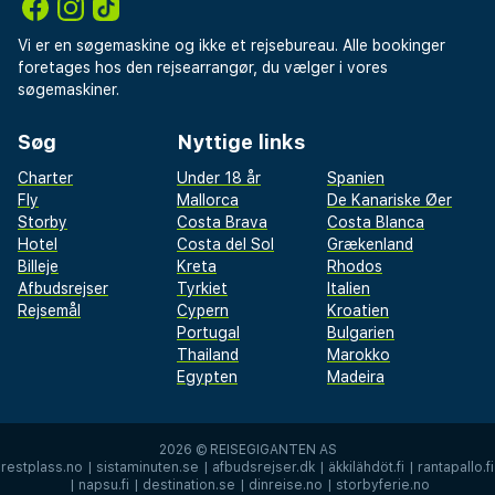
Vi er en søgemaskine og ikke et rejsebureau. Alle bookinger
foretages hos den rejsearrangør, du vælger i vores
søgemaskiner.
Søg
Nyttige links
Charter
Under 18 år
Spanien
Fly
Mallorca
De Kanariske Øer
Storby
Costa Brava
Costa Blanca
Hotel
Costa del Sol
Grækenland
Billeje
Kreta
Rhodos
Afbudsrejser
Tyrkiet
Italien
Rejsemål
Cypern
Kroatien
Portugal
Bulgarien
Thailand
Marokko
Egypten
Madeira
2026 ©
REISEGIGANTEN AS
restplass.no
|
sistaminuten.se
|
afbudsrejser.dk
|
äkkilähdöt.fi
|
rantapallo.fi
|
napsu.fi
|
destination.se
|
dinreise.no
|
storbyferie.no