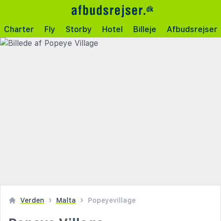
Charter
Fly
Storby
Hotel
Billeje
Afbudsrejser
Verden
Malta
Popeyevillage