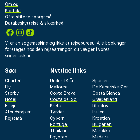
Om os
Kontakt
Ofte stillede spørgsmål
Databeskyttelse & sikkerhed
Vi er en søgemaskine og ikke et rejsebureau. Alle bookinger
foretages hos den rejsearrangør, du vælger i vores
søgemaskiner.
Søg
Nyttige links
Charter
Under 18 år
Spanien
Fly
Mallorca
De Kanariske Øer
Storby
Costa Brava
Costa Blanca
Hotel
Costa del Sol
Grækenland
Billeje
Kreta
Rhodos
Afbudsrejser
Tyrkiet
Italien
Rejsemål
Cypern
Kroatien
Portugal
Bulgarien
Thailand
Marokko
Egypten
Madeira