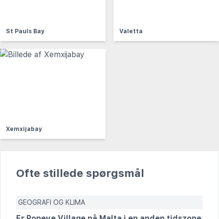
St Pauls Bay
Valetta
Xemxijabay
Ofte stillede spørgsmål
GEOGRAFI OG KLIMA
Er Popeye Village på Malta i en anden tidszone