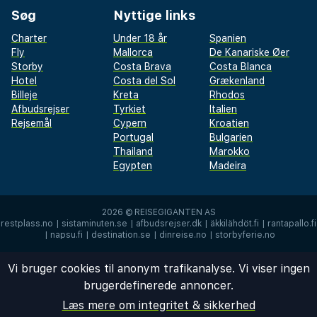
Søg
Nyttige links
Charter
Under 18 år
Spanien
Fly
Mallorca
De Kanariske Øer
Storby
Costa Brava
Costa Blanca
Hotel
Costa del Sol
Grækenland
Billeje
Kreta
Rhodos
Afbudsrejser
Tyrkiet
Italien
Rejsemål
Cypern
Kroatien
Portugal
Bulgarien
Thailand
Marokko
Egypten
Madeira
2026 ©
REISEGIGANTEN AS
restplass.no
|
sistaminuten.se
|
afbudsrejser.dk
|
äkkilähdöt.fi
|
rantapallo.fi
|
napsu.fi
|
destination.se
|
dinreise.no
|
storbyferie.no
Vi bruger cookies til anonym trafikanalyse. Vi viser ingen
brugerdefinerede annoncer.
Læs mere om integritet & sikkerhed