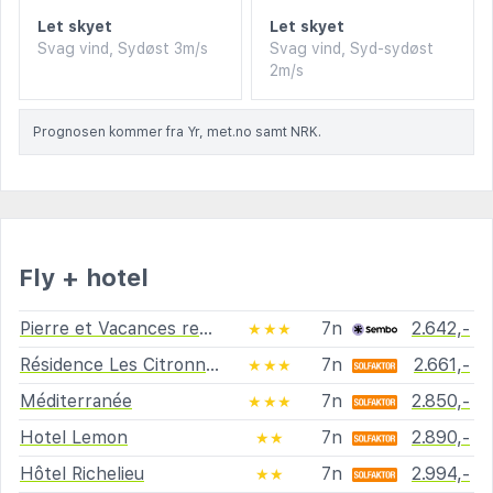
Let skyet
Let skyet
Svag vind, Sydøst 3m/s
Svag vind, Syd-sydøst
2m/s
Prognosen kommer fra Yr, met.no samt NRK.
Fly + hotel
Pierre et Vacances residence Shores Park
7n
2.642,-
★★★
Résidence Les Citronniers Pierre & Vacances
7n
2.661,-
★★★
Méditerranée
7n
2.850,-
★★★
Hotel Lemon
7n
2.890,-
★★
Hôtel Richelieu
7n
2.994,-
★★