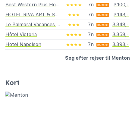
Best Western Plus Hotel Prince De Galles
7n
3.100,-
★★★★
HOTEL RIVA ART & SPA
7n
3.143,-
★★★
Le Balmoral Vacances Bleues
7n
3.348,-
★★★
Hôtel Victoria
7n
3.358,-
★★★★
Hotel Napoleon
7n
3.393,-
★★★★
Søg efter rejser til Menton
Kort