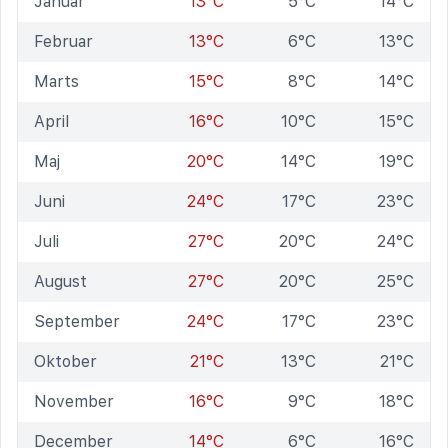
Januar
13°C
5°C
14°C
Februar
13°C
6°C
13°C
Marts
15°C
8°C
14°C
April
16°C
10°C
15°C
Maj
20°C
14°C
19°C
Juni
24°C
17°C
23°C
Juli
27°C
20°C
24°C
August
27°C
20°C
25°C
September
24°C
17°C
23°C
Oktober
21°C
13°C
21°C
November
16°C
9°C
18°C
December
14°C
6°C
16°C