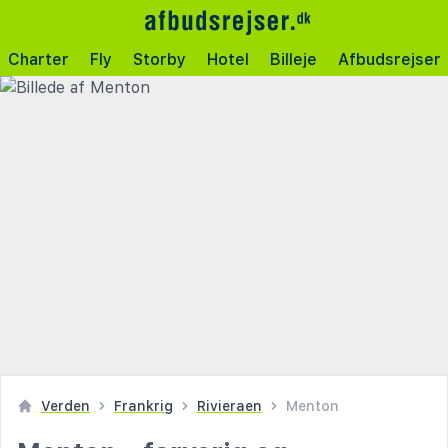
Charter
Fly
Storby
Hotel
Billeje
Afbudsrejser
Verden
Frankrig
Rivieraen
Menton