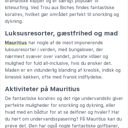
dramatiske klipper og er særligt populær til
kitesurfing. Ved Trou aux Biches findes fantastiske
koralrev, hvilket gør området perfekt til snorkling og
dykning.
Luksusresorter, gæstfrihed og mad
Mauritius
har nogle af de mest imponerende
luksusresorter i verden, med bungalower, der
nærmest svæver over vandet, private villaer og
mulighed for fuld all-inclusive, hvis du ønsker det.
Maden er en vidunderlig blanding af kreolsk, indisk og
kinesisk køkken, ofte med fransk indflydelse.
Aktiviteter på Mauritius
De fantastiske koralrev og det rige undervandsliv giver
perfekte muligheder for snorkling og dykning, eller
hvad med en bådtur for at se delfiner og hvaler? Har
du hørt om undervandsspasering? På Mauritius kan du
prøve det. Øen har også nogle fantastiske golfbaner,