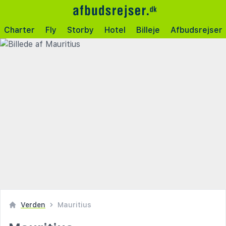
Charter
Fly
Storby
Hotel
Billeje
Afbudsrejser
Verden
Mauritius