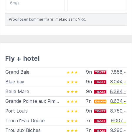
6m/s
Prognosen kommer fra Yr, met.no samt NRK.
Fly + hotel
Grand Baie
9n
7.858,-
★★★
Blue bay
9n
8.044,-
★★★
Belle Mare
9n
8.384,-
★★★
Grande Pointe aux Piments
7n
8.634,-
★★★
Port Louis
9n
8.750,-
★★★
Trou d’Eau Douce
7n
9.007,-
★★★
Trou aux Biches
7n
9.290,-
★★★