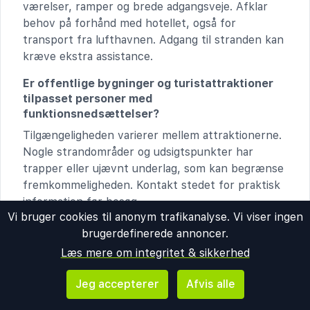
værelser, ramper og brede adgangsveje. Afklar
behov på forhånd med hotellet, også for
transport fra lufthavnen. Adgang til stranden kan
kræve ekstra assistance.
Er offentlige bygninger og turistattraktioner
tilpasset personer med
funktionsnedsættelser?
Tilgængeligheden varierer mellem attraktionerne.
Nogle strandområder og udsigtspunkter har
trapper eller ujævnt underlag, som kan begrænse
fremkommeligheden. Kontakt stedet for praktisk
information før besøg.
Vi bruger cookies til anonym trafikanalyse. Vi viser ingen
brugerdefinerede annoncer.
ALKOHOL OG TOBAKKSREGLER
Læs mere om integritet & sikkerhed
Er alkohol lovligt at købe og indtage i landet,
og hvad er aldersgrænsen?
Jeg accepterer
Afvis alle
Alkohol er lovligt for personer over 18 år.