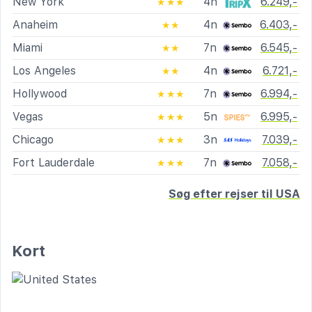
New York
4n
6.249,-
★★★
Anaheim
4n
6.403,-
★★
Miami
7n
6.545,-
★★
Los Angeles
4n
6.721,-
★★
Hollywood
7n
6.994,-
★★★
Vegas
5n
6.995,-
★★★
Chicago
3n
7.039,-
★★★
Fort Lauderdale
7n
7.058,-
★★★
Søg efter rejser til USA
Kort