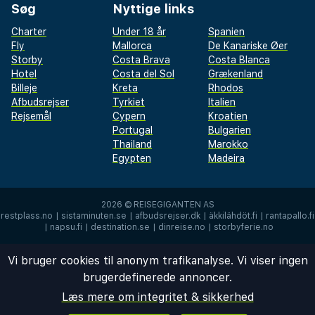
Søg
Nyttige links
Charter
Under 18 år
Spanien
Fly
Mallorca
De Kanariske Øer
Storby
Costa Brava
Costa Blanca
Hotel
Costa del Sol
Grækenland
Billeje
Kreta
Rhodos
Afbudsrejser
Tyrkiet
Italien
Rejsemål
Cypern
Kroatien
Portugal
Bulgarien
Thailand
Marokko
Egypten
Madeira
2026 ©
REISEGIGANTEN AS
restplass.no
|
sistaminuten.se
|
afbudsrejser.dk
|
äkkilähdöt.fi
|
rantapallo.fi
|
napsu.fi
|
destination.se
|
dinreise.no
|
storbyferie.no
Vi bruger cookies til anonym trafikanalyse. Vi viser ingen
brugerdefinerede annoncer.
Læs mere om integritet & sikkerhed