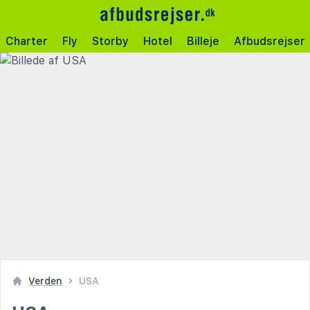
Charter
Fly
Storby
Hotel
Billeje
Afbudsrejser
Verden
USA