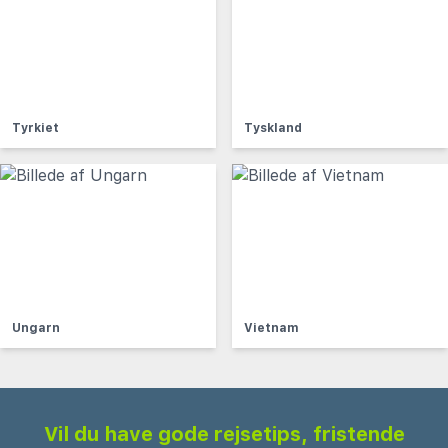
Tyrkiet
Tyskland
Ungarn
Vietnam
Vil du have gode rejsetips, fristende