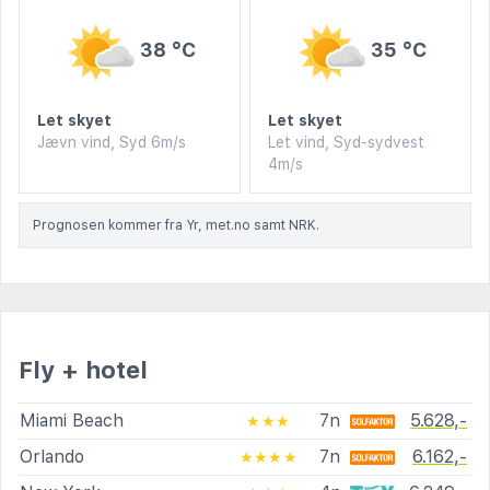
38 °C
35 °C
Let skyet
Let skyet
Jævn vind, Syd 6m/s
Let vind, Syd-sydvest
4m/s
Prognosen kommer fra Yr, met.no samt NRK.
Fly + hotel
Miami Beach
7n
5.628,-
★★★
Orlando
7n
6.162,-
★★★★