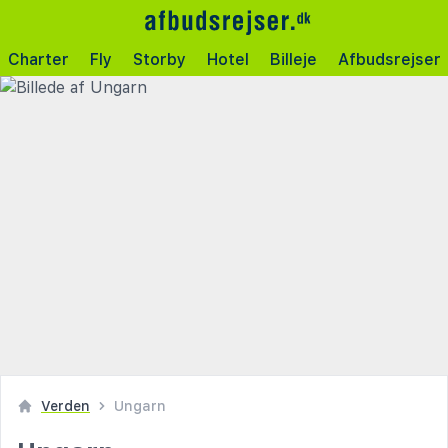
Charter
Fly
Storby
Hotel
Billeje
Afbudsrejser
Verden
Ungarn