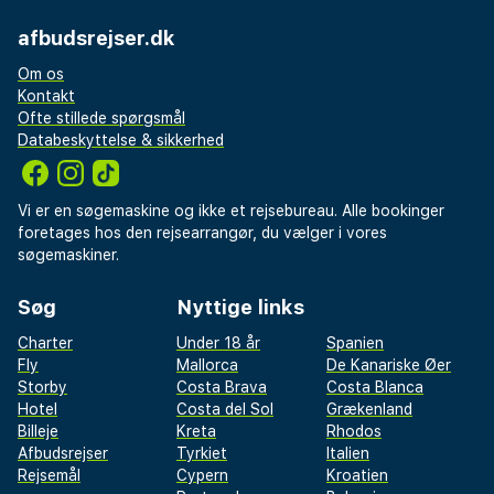
afbudsrejser.dk
Om os
Kontakt
Ofte stillede spørgsmål
Databeskyttelse & sikkerhed
Vi er en søgemaskine og ikke et rejsebureau. Alle bookinger
foretages hos den rejsearrangør, du vælger i vores
søgemaskiner.
Søg
Nyttige links
Charter
Under 18 år
Spanien
Fly
Mallorca
De Kanariske Øer
Storby
Costa Brava
Costa Blanca
Hotel
Costa del Sol
Grækenland
Billeje
Kreta
Rhodos
Afbudsrejser
Tyrkiet
Italien
Rejsemål
Cypern
Kroatien