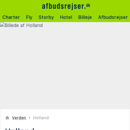
Charter
Fly
Storby
Hotel
Billeje
Afbudsrejser
Verden
Holland