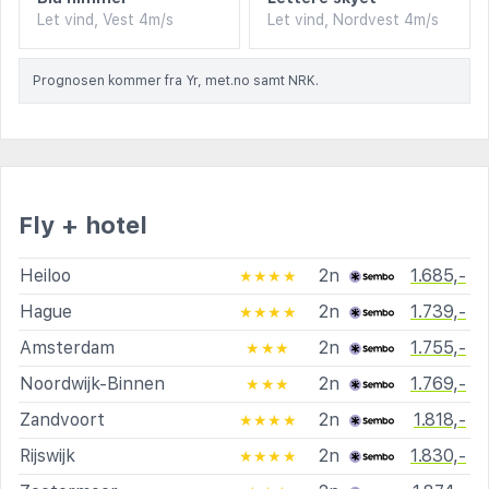
Let vind, Vest 4m/s
Let vind, Nordvest 4m/s
Prognosen kommer fra Yr, met.no samt NRK.
Fly + hotel
Heiloo
2n
1.685,-
★★★★
Hague
2n
1.739,-
★★★★
Amsterdam
2n
1.755,-
★★★
Noordwijk-Binnen
2n
1.769,-
★★★
Zandvoort
2n
1.818,-
★★★★
Rijswijk
2n
1.830,-
★★★★