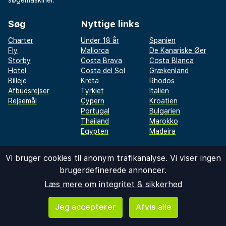
søgemaskiner.
Søg
Nyttige links
Charter
Under 18 år
Spanien
Fly
Mallorca
De Kanariske Øer
Storby
Costa Brava
Costa Blanca
Hotel
Costa del Sol
Grækenland
Billeje
Kreta
Rhodos
Afbudsrejser
Tyrkiet
Italien
Rejsemål
Cypern
Kroatien
Portugal
Bulgarien
Thailand
Marokko
Egypten
Madeira
Vi bruger cookies til anonym trafikanalyse. Vi viser ingen
2026 ©
REISEGIGANTEN AS
brugerdefinerede annoncer.
restplass.no
|
sistaminuten.se
|
afbudsrejser.dk
|
äkkilähdöt.fi
|
rantapallo.fi
|
napsu.fi
|
destination.se
|
dinreise.no
|
storbyferie.no
Læs mere om integritet & sikkerhed
Jeg accepterer
Afvis alle