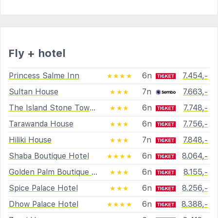
Fly + hotel
Princess Salme Inn
6n
7.454,-
★★★★
Sultan House
7n
7.663,-
★★★
The Island Stone Town Hotel
6n
7.748,-
★★★
Tarawanda House
6n
7.756,-
★★★
Hiliki House
7n
7.848,-
★★★
Shaba Boutique Hotel
6n
8.064,-
★★★★
Golden Palm Boutique Zanzibar
6n
8.155,-
★★★
Spice Palace Hotel
6n
8.256,-
★★★
Dhow Palace Hotel
6n
8.388,-
★★★★