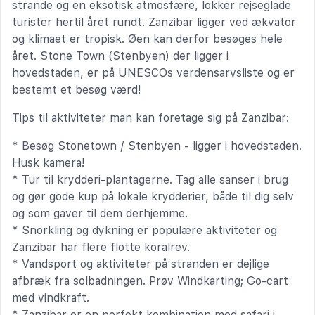
strande og en eksotisk atmosfære, lokker rejseglade
turister hertil året rundt. Zanzibar ligger ved ækvator
og klimaet er tropisk. Øen kan derfor besøges hele
året. Stone Town (Stenbyen) der ligger i
hovedstaden, er på UNESCOs verdensarvsliste og er
bestemt et besøg værd!
Tips til aktiviteter man kan foretage sig på Zanzibar:
* Besøg Stonetown / Stenbyen - ligger i hovedstaden.
Husk kamera!
* Tur til krydderi-plantagerne. Tag alle sanser i brug
og gør gode kup på lokale krydderier, både til dig selv
og som gaver til dem derhjemme.
* Snorkling og dykning er populære aktiviteter og
Zanzibar har flere flotte koralrev.
* Vandsport og aktiviteter på stranden er dejlige
afbræk fra solbadningen. Prøv Windkarting; Go-cart
med vindkraft.
* Zanzibar er en perfekt kombination med safari i