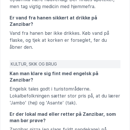
men tag vigtig medicin med hjemmefra.
Er vand fra hanen sikkert at drikke på
Zanzibar?
Vand fra hanen bør ikke drikkes. Køb vand på
flaske, og tjek at korken er forseglet, før du
åbner den.
KULTUR, SKIK OG BRUG
Kan man klare sig fint med engelsk på
Zanzibar?
Engelsk tales godt i turistområderne.
Lokalbefolkningen sætter stor pris på, at du lærer
'Jambo' (hej) og 'Asante' (tak).
Er der lokal mad eller retter på Zanzibar, som
man bør prøve?
Zanzibar pizza (en slags fyldt pandekage) på