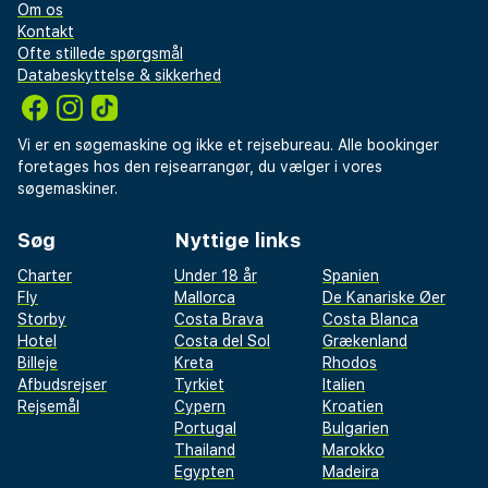
Om os
Kontakt
Ofte stillede spørgsmål
Databeskyttelse & sikkerhed
Vi er en søgemaskine og ikke et rejsebureau. Alle bookinger
foretages hos den rejsearrangør, du vælger i vores
søgemaskiner.
Søg
Nyttige links
Charter
Under 18 år
Spanien
Fly
Mallorca
De Kanariske Øer
Storby
Costa Brava
Costa Blanca
Hotel
Costa del Sol
Grækenland
Billeje
Kreta
Rhodos
Afbudsrejser
Tyrkiet
Italien
Rejsemål
Cypern
Kroatien
Portugal
Bulgarien
Thailand
Marokko
Egypten
Madeira