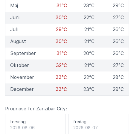
Maj
31°C
23°C
29°C
Juni
30°C
22°C
27°C
Juli
29°C
21°C
26°C
August
30°C
21°C
26°C
September
31°C
20°C
26°C
Oktober
32°C
21°C
27°C
November
33°C
22°C
28°C
December
33°C
23°C
29°C
Prognose for Zanzibar City:
torsdag
fredag
2026-08-06
2026-08-07