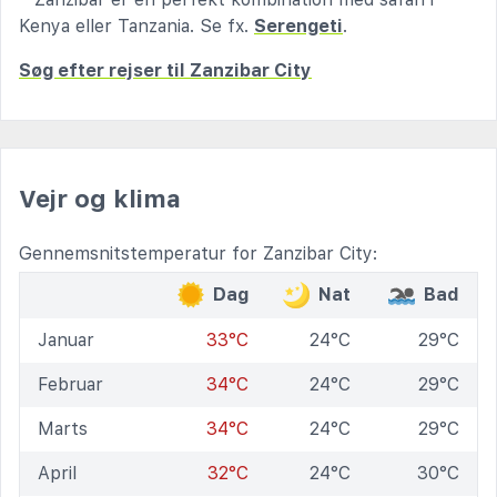
Kenya eller Tanzania. Se fx.
Serengeti
.
Søg efter rejser til Zanzibar City
Vejr og klima
Gennemsnitstemperatur for Zanzibar City:
Dag
Nat
Bad
Januar
33°C
24°C
29°C
Februar
34°C
24°C
29°C
Marts
34°C
24°C
29°C
April
32°C
24°C
30°C