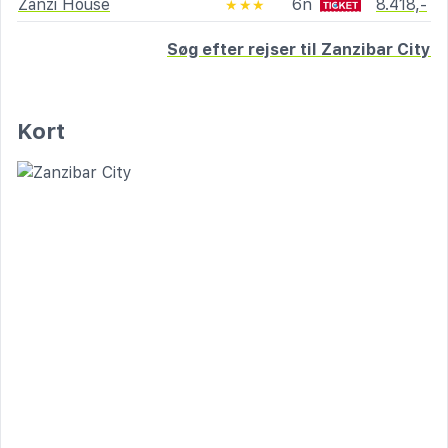
Zanzi House
6n
8.418,-
★★★
Søg efter rejser til Zanzibar City
Kort