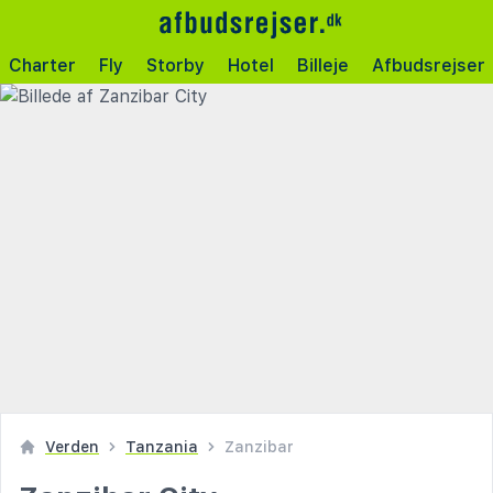
Charter
Fly
Storby
Hotel
Billeje
Afbudsrejser
Verden
Tanzania
Zanzibar