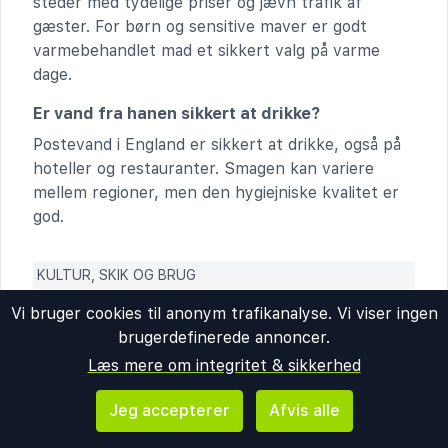
steder med tydelige priser og jævn trafik af
gæster. For børn og sensitive maver er godt
varmebehandlet mad et sikkert valg på varme
dage.
Er vand fra hanen sikkert at drikke?
Postevand i England er sikkert at drikke, også på
hoteller og restauranter. Smagen kan variere
mellem regioner, men den hygiejniske kvalitet er
god.
KULTUR, SKIK OG BRUG
Er der kulturelle regler og lokale skikke, man
Vi bruger cookies til anonym trafikanalyse. Vi viser ingen
bør være opmærksom på?
brugerdefinerede annoncer.
Kø-kultur tages alvorligt, og i rulletrapper i
Læs mere om integritet & sikkerhed
storbyer står man typisk til højre. Badetøj bruges
på stranden og ved pool, og man tager normalt tøj
Jeg accepterer
Afvis alle
på i bybilledet og i butikker. I kirker og ved