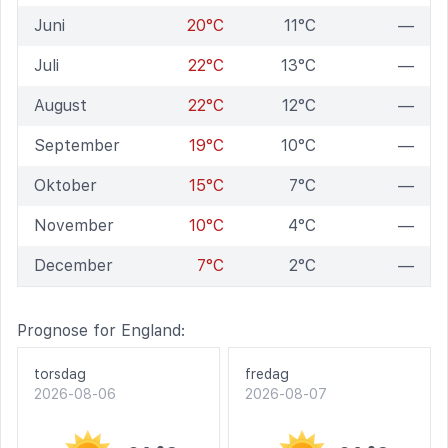
Juni
20°C
11°C
—
Juli
22°C
13°C
—
August
22°C
12°C
—
September
19°C
10°C
—
Oktober
15°C
7°C
—
November
10°C
4°C
—
December
7°C
2°C
—
Prognose for England:
torsdag
fredag
2026-08-06
2026-08-07