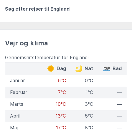
Søg efter rejser til England
Vejr og klima
Gennemsnitstemperatur for England:
Dag
Nat
Bad
Januar
6°C
0°C
—
Februar
7°C
1°C
—
Marts
10°C
3°C
—
April
13°C
5°C
—
Maj
17°C
8°C
—