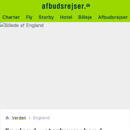
Charter
Fly
Storby
Hotel
Billeje
Afbudsrejser
Verden
England