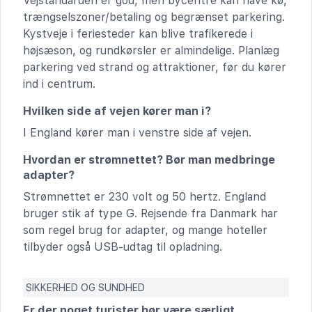
Vejstandarden er god, men bycentre kan have kø,
trængselszoner/betaling og begrænset parkering.
Kystveje i feriesteder kan blive trafikerede i
højsæson, og rundkørsler er almindelige. Planlæg
parkering ved strand og attraktioner, før du kører
ind i centrum.
Hvilken side af vejen kører man i?
I England kører man i venstre side af vejen.
Hvordan er strømnettet? Bør man medbringe
adapter?
Strømnettet er 230 volt og 50 hertz. England
bruger stik af type G. Rejsende fra Danmark har
som regel brug for adapter, og mange hoteller
tilbyder også USB-udtag til opladning.
SIKKERHED OG SUNDHED
Er der noget turister bør være særligt