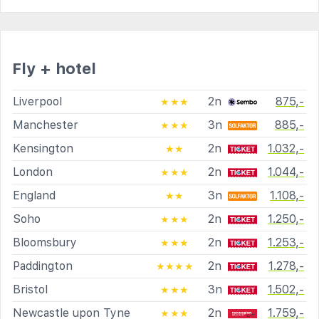
Fly + hotel
Liverpool
2n
875,-
★★★
Manchester
3n
885,-
★★★
Kensington
2n
1.032,-
★★
London
2n
1.044,-
★★★
England
3n
1.108,-
★★
Soho
2n
1.250,-
★★★
Bloomsbury
2n
1.253,-
★★★
Paddington
2n
1.278,-
★★★★
Bristol
3n
1.502,-
★★★
Newcastle upon Tyne
2n
1.759,-
★★★